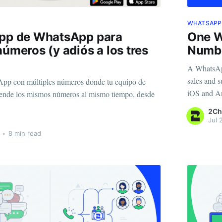
WHATSAPP
app de WhatsApp para
One W
números (y adiós a los tres
Numbe
A WhatsApp
sales and s
pp con múltiples números donde tu equipo de
iOS and A
tiende los mismos números al mismo tiempo, desde
2Ch
Jul 
•
8 min read