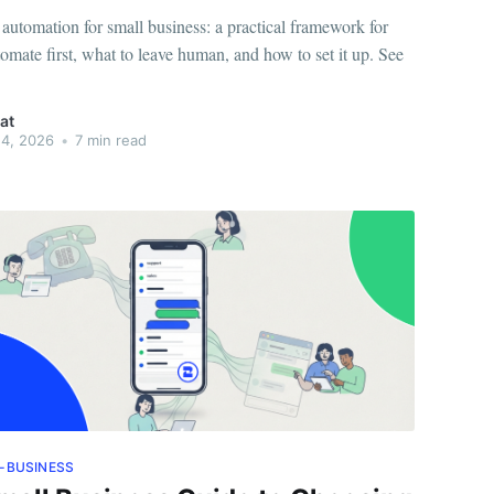
utomation for small business: a practical framework for
omate first, what to leave human, and how to set it up. See
at
4, 2026
•
7 min read
-BUSINESS