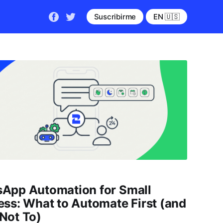
Suscribirme
EN 🇺🇸
App Automation for Small
ess: What to Automate First (and
Not To)