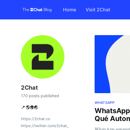
Home
Visit 2Chat
2Chat
170 posts published
WHATSAPP
📍 🌎🌍🌏
WhatsApp 
Qué Autom
https://2chat.co
https://twitter.com/2chat_
WhatsApp automati