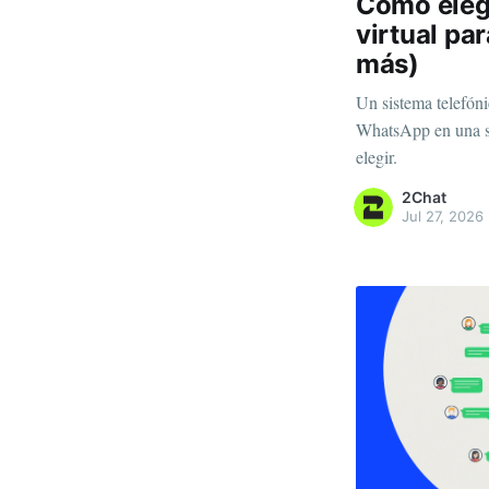
Cómo elegi
virtual pa
más)
Un sistema telefóni
WhatsApp en una so
elegir.
2Chat
Jul 27, 2026