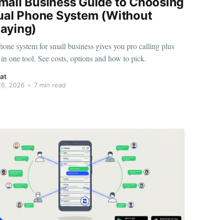
mall Business Guide to Choosing
tual Phone System (Without
aying)
hone system for small business gives you pro calling plus
n one tool. See costs, options and how to pick.
at
26, 2026
•
7 min read