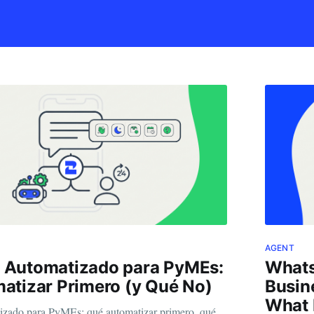
AGENT
Automatizado para PyMEs:
Whats
atizar Primero (y Qué No)
Busin
What 
zado para PyMEs: qué automatizar primero, qué