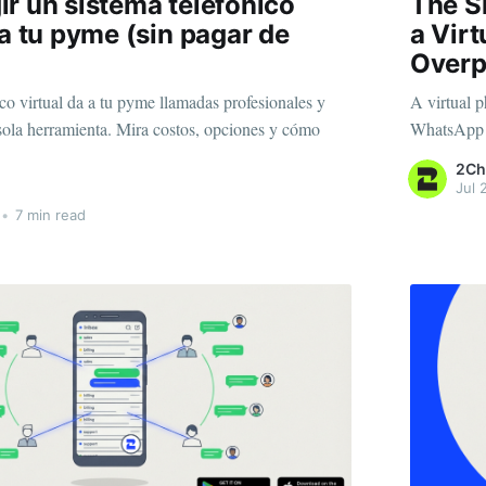
r un sistema telefónico
The S
ra tu pyme (sin pagar de
a Vir
Overp
co virtual da a tu pyme llamadas profesionales y
A virtual p
la herramienta. Mira costos, opciones y cómo
WhatsApp i
2Ch
Jul 
•
7 min read