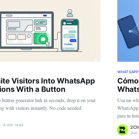
WHATSAPP
te Visitors Into WhatsApp
Cómo 
ions With a Button
Whats
utton generator link in seconds, drop it on your
Usa un wha
ting with visitors instantly. No code needed.
WhatsApp an
para tu list
•
4 min read
2Ch
Jun 