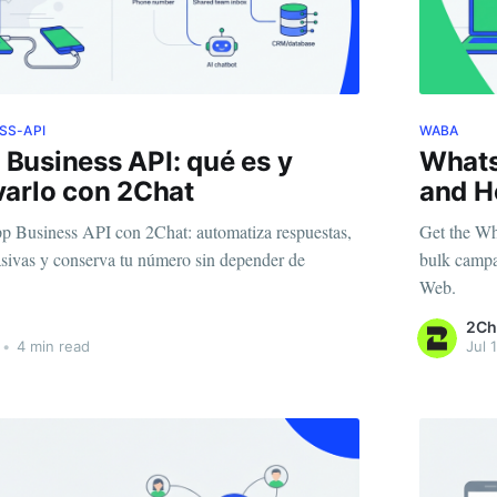
SS-API
WABA
Business API: qué es y
Whats
varlo con 2Chat
and H
 Business API con 2Chat: automatiza respuestas,
Get the Wh
ivas y conserva tu número sin depender de
bulk campa
Web.
2Ch
•
4 min read
Jul 