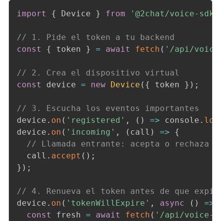
import
{
 Device 
}
from
'@2chat/voice-sdk'
// 1. Pide el token a tu backend
const
{
 token 
}
=
await
fetch
(
'/api/voice
// 2. Crea el dispositivo virtual
const
 device 
=
new
Device
(
{
 token 
}
)
;
// 3. Escucha los eventos importantes
device
.
on
(
'registered'
,
(
)
=>
 console
.
log
device
.
on
(
'incoming'
,
(
call
)
=>
{
// Llamada entrante: acepta o rechaza s
  call
.
accept
(
)
;
}
)
;
// 4. Renueva el token antes de que expir
device
.
on
(
'tokenWillExpire'
,
async
(
)
=>
const
 fresh 
=
await
fetch
(
'/api/voice-t