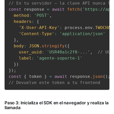
// En tu servidor — la clave API nunca ll
const
 response 
=
await
fetch
(
'https://api
method
:
'POST'
,
headers
:
{
'X-User-API-Key'
:
 process
.
env
.
TWOCHAT
'Content-Type'
:
'application/json'
}
,
body
:
JSON
.
stringify
(
{
user_uuid
:
'USR48a1c2f0-...'
,
// UUI
label
:
'agente-soporte-1'
}
)
}
)
;
const
{
 token 
}
=
await
 response
.
json
(
)
;
// Devuelve este token a tu frontend
Paso 3: Inicializa el SDK en el navegador y realiza la
llamada