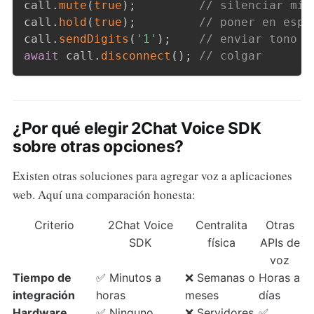
call
.
mute
(
true
)
;
// silenciar mic
call
.
hold
(
true
)
;
// poner en espe
call
.
sendDigits
(
'1'
)
;
// enviar tono (
await
 call
.
disconnect
(
)
;
// colgar
¿Por qué elegir 2Chat Voice SDK
sobre otras opciones?
Existen otras soluciones para agregar voz a aplicaciones
web. Aquí una comparación honesta:
Criterio
2Chat Voice
Centralita
Otras
SDK
física
APIs de
voz
Tiempo de
✅ Minutos a
❌ Semanas o
Horas a
integración
horas
meses
días
Hardware
✅ Ninguno
❌ Servidores,
✅