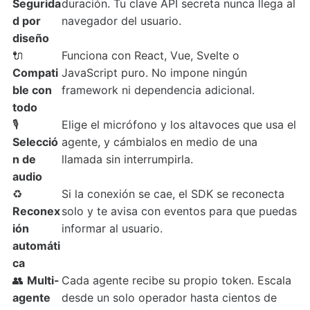
Segurida
duración. Tu clave API secreta nunca llega al
d por
navegador del usuario.
diseño
🔌
Funciona con React, Vue, Svelte o
Compati
JavaScript puro. No impone ningún
ble con
framework ni dependencia adicional.
todo
🎙️
Elige el micrófono y los altavoces que usa el
Selecció
agente, y cámbialos en medio de una
n de
llamada sin interrumpirla.
audio
♻️
Si la conexión se cae, el SDK se reconecta
Reconex
solo y te avisa con eventos para que puedas
ión
informar al usuario.
automáti
ca
👥
Multi-
Cada agente recibe su propio token. Escala
agente
desde un solo operador hasta cientos de