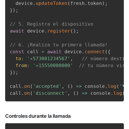
  device
.
updateToken
(
fresh
.
token
)
;
}
)
;
// 5. Registra el dispositivo
await
 device
.
register
(
)
;
// 6. ¡Realiza tu primera llamada!
const
 call 
=
await
 device
.
connect
(
{
to
:
'+573001234567'
,
// número destin
from
:
'+15550000000'
// tu número virt
}
)
;
call
.
on
(
'accepted'
,
(
)
=>
 console
.
log
(
'📞
call
.
on
(
'disconnect'
,
(
)
=>
 console
.
log
(
'
Controles durante la llamada