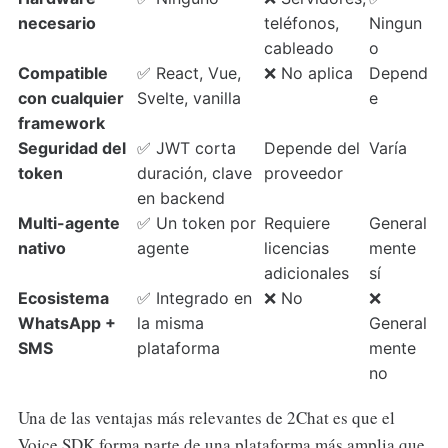
necesario
teléfonos,
Ningun
cableado
o
Compatible
✅ React, Vue,
❌ No aplica
Depend
con cualquier
Svelte, vanilla
e
framework
Seguridad del
✅ JWT corta
Depende del
Varía
token
duración, clave
proveedor
en backend
Multi-agente
✅ Un token por
Requiere
General
nativo
agente
licencias
mente
adicionales
sí
Ecosistema
✅ Integrado en
❌ No
❌
WhatsApp +
la misma
General
SMS
plataforma
mente
no
Una de las ventajas más relevantes de 2Chat es que el
Voice SDK forma parte de una plataforma más amplia que