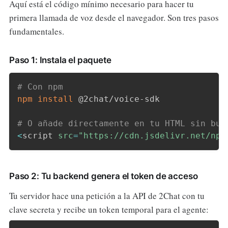
Aquí está el código mínimo necesario para hacer tu
primera llamada de voz desde el navegador. Son tres pasos
fundamentales.
Paso 1: Instala el paquete
# Con npm
npm
install
 @2chat/voice-sdk

# O añade directamente en tu HTML sin bun
<
script 
src
=
"https://cdn.jsdelivr.net/npm
Paso 2: Tu backend genera el token de acceso
Tu servidor hace una petición a la API de 2Chat con tu
clave secreta y recibe un token temporal para el agente: