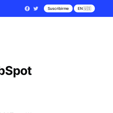
Suscribirme
EN 🇺🇸
bSpot