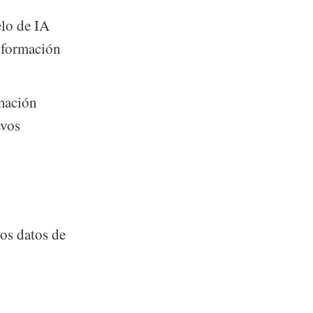
elo de IA
información
rmación
evos
los datos de