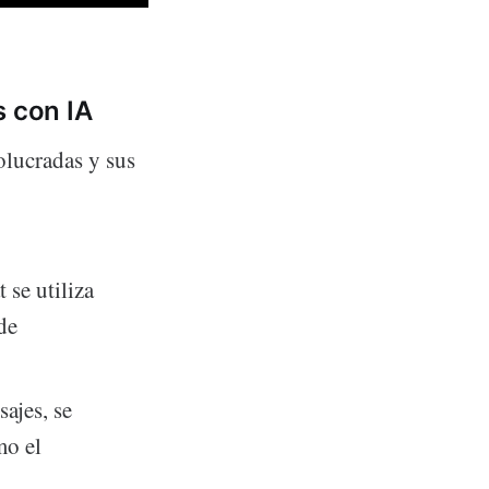
s con IA
olucradas y sus
 se utiliza
de
ajes, se
mo el