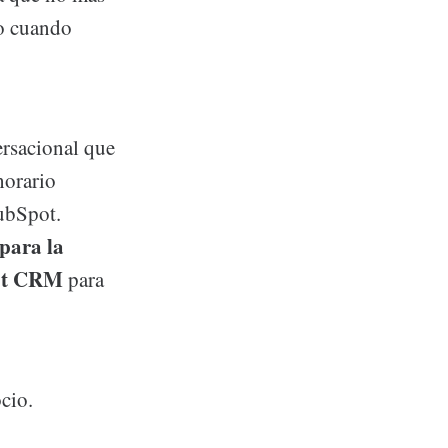
po cuando
ersacional que
horario
ubSpot.
para la
pot CRM
para
cio.