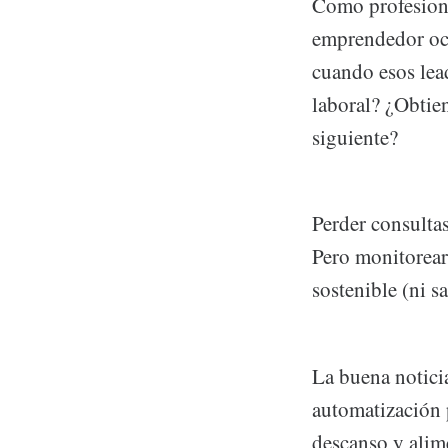
Como profesiona
emprendedor ocu
cuando esos lea
laboral? ¿Obtie
siguiente?
Perder consultas
Pero monitorear
sostenible (ni s
La buena noticia
automatización p
descanso y alim