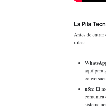
La Pila Tec
Antes de entrar 
roles:
WhatsApp
aquí para 
conversaci
n8n:
El mo
comunica c
sistema ne