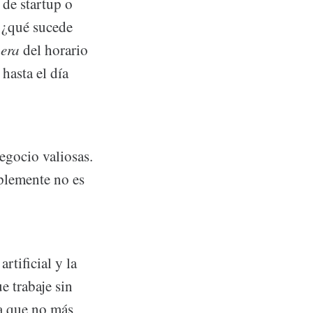
de startup o
 ¿qué sucede
uera
del horario
hasta el día
egocio valiosas.
plemente no es
rtificial y la
e trabaje sin
a que no más